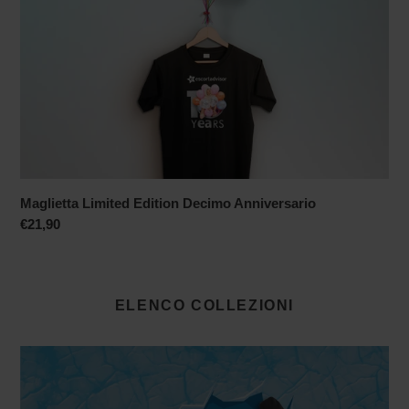
Decimo
Anniversario
Maglietta Limited Edition Decimo Anniversario
Prezzo
€21,90
di
listino
ELENCO COLLEZIONI