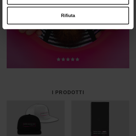
ESTATE
Rifiuta
I PRODOTTI
Cappellino
Telo
snapback
mare