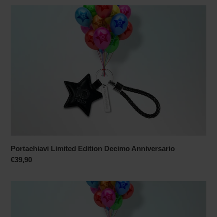
listino
Portachiavi
Limited
Edition
Decimo
Anniversario
Portachiavi Limited Edition Decimo Anniversario
Prezzo
€39,90
di
listino
Maglietta
Limited
Edition