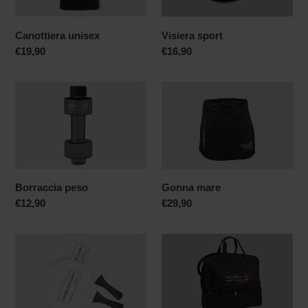
Canottiera unisex
Visiera sport
Prezzo
€19,90
Prezzo
€16,90
di
di
listino
listino
Borraccia
Gonna
peso
mare
Borraccia peso
Gonna mare
Prezzo
€12,90
Prezzo
€29,90
di
di
listino
listino
Racchette
Borsone
spiaggia
sport