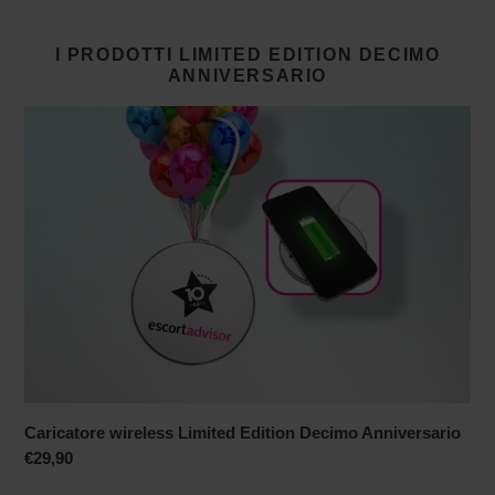
I PRODOTTI LIMITED EDITION DECIMO
ANNIVERSARIO
Caricatore
wireless
Limited
Edition
Decimo
Anniversario
Caricatore wireless Limited Edition Decimo Anniversario
Prezzo
€29,90
di