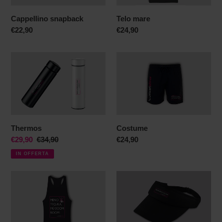
Cappellino snapback
Telo mare
Prezzo
€22,90
Prezzo
€24,90
di
di
listino
listino
Thermos
Costume
Thermos
Costume
Prezzo
€29,90
Prezzo
€34,90
Prezzo
€24,90
scontato
di
di
IN OFFERTA
listino
listino
Canottiera
Visiera
unisex
sport