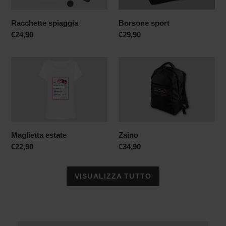
Racchette spiaggia
Borsone sport
Prezzo
€24,90
Prezzo
€29,90
di
di
listino
listino
Maglietta
Zaino
estate
Maglietta estate
Zaino
Prezzo
€22,90
Prezzo
€34,90
di
di
listino
listino
VISUALIZZA TUTTO