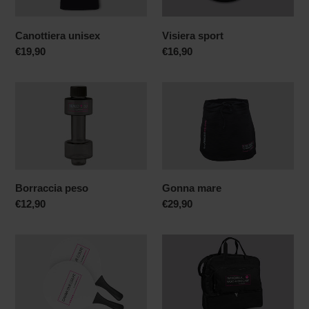
Canottiera unisex
Visiera sport
Prezzo
€19,90
Prezzo
€16,90
di
di
listino
listino
Borraccia
Gonna
peso
mare
Borraccia peso
Gonna mare
Prezzo
€12,90
Prezzo
€29,90
di
di
listino
listino
Racchette
Borsone
spiaggia
sport