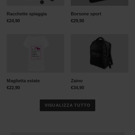
Racchette spiaggia
Borsone sport
Prezzo
€24,90
Prezzo
€29,90
di
di
listino
listino
Maglietta
Zaino
estate
Maglietta estate
Zaino
Prezzo
€22,90
Prezzo
€34,90
di
di
listino
listino
VISUALIZZA TUTTO