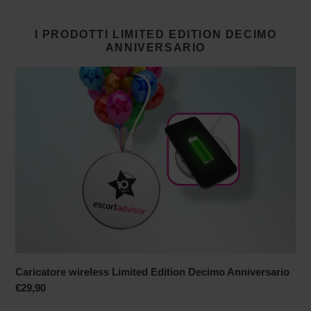
I PRODOTTI LIMITED EDITION DECIMO
ANNIVERSARIO
Caricatore
wireless
Limited
Edition
Decimo
Anniversario
Caricatore wireless Limited Edition Decimo Anniversario
Prezzo
€29,90
di