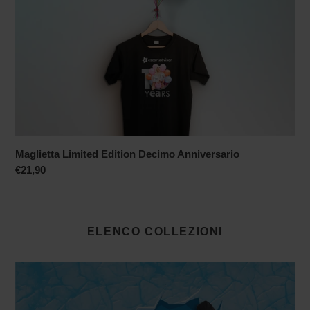
Decimo
Anniversario
Maglietta Limited Edition Decimo Anniversario
Prezzo
€21,90
di
listino
ELENCO COLLEZIONI