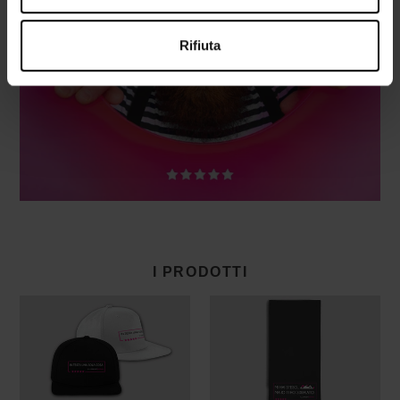
ESTATE
Rifiuta
I PRODOTTI
Cappellino
Telo
snapback
mare