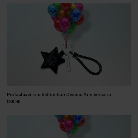
listino
Portachiavi
Limited
Edition
Decimo
Anniversario
Portachiavi Limited Edition Decimo Anniversario
Prezzo
€39,90
di
listino
Maglietta
Limited
Edition