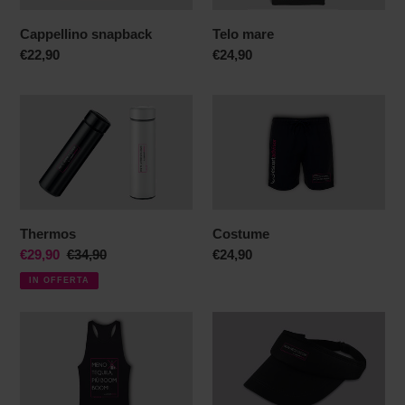
Cappellino snapback
Telo mare
Prezzo
€22,90
Prezzo
€24,90
di
di
listino
listino
Thermos
Costume
Thermos
Costume
Prezzo
€29,90
Prezzo
€34,90
Prezzo
€24,90
scontato
di
di
IN OFFERTA
listino
listino
Canottiera
Visiera
unisex
sport